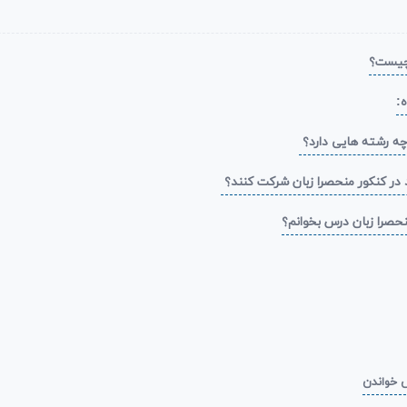
ه:
 خواندن