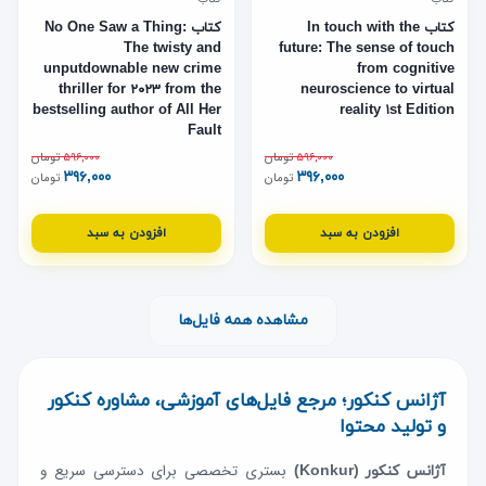
کتاب In touch with the
کتاب No One Saw a Thing:
The twisty and
future: The sense of touch
unputdownable new crime
from cognitive
thriller for ۲۰۲۳ from the
neuroscience to virtual
bestselling author of All Her
reality ۱st Edition
Fault
۵۹۶,۰۰۰
تومان
۵۹۶,۰۰۰
تومان
۳۹۶,۰۰۰
۳۹۶,۰۰۰
تومان
تومان
افزودن به سبد
افزودن به سبد
مشاهده همه فایل‌ها
آژانس کنکور؛ مرجع فایل‌های آموزشی، مشاوره کنکور
و تولید محتوا
بستری تخصصی برای دسترسی سریع و
آژانس کنکور (Konkur)