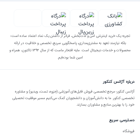
را متناسب با شرایط هر دانش‌آموز طراحی می‌کند.
مدرسه
فروش کتاب و پکیج آموزشی تولید محتوا
در کنار فروش
کتاب و منابع کمک‌درسی
، پکیج آموزشی تخصصی
تولید
تجربه یک خرید اینترنتی امن و لذت‌بخش، فراتر از داشتن یک نماد اعتماد ساده است؛
بلکه نیازمند تعهد به مشتری‌مداری، پاسخگویی سریع، تخصص و خلاقیت در ارائه
محتوا
برای علاقه‌مندان و معلمانی طراحی شده که می‌خواهند مهارت
محصولات و خدمات دیجیتال است. مایه افتخار ماست که از سال ۱۳۹۴ تاکنون، همراه و
تولید محتوای آموزشی را از صفر یاد بگیرند.
امین شما بوده‌ایم.
تولید محتوای آموزشی، جشنواره‌ای و نرم‌افزار اختصاصی
معلمان
درباره آژانس کنکور
خدمات تولید محتوا شامل
،
و
موشن‌گرافیک
اینفوگرافیک
نگارش
آژانس کنکور؛ مرجع تخصصی فروش فایل‌های آموزشی (جزوه، تست، ویدیو) و مشاوره
تخصصی کنکور. ما به دانش‌آموزان و دانشجویان کمک می‌کنیم مسیر موفقیت تحصیلی
برای کلاس درس و جشنواره‌های مدرسه است. همچنین
داستان کوتاه
خود را با بهترین منابع و مشاوران بسازند.
تیم فنی آژانس کنکور،
برای تسهیل کار
نرم‌افزار و ابزارهای اختصاصی
روزانه معلمان طراحی و توسعه می‌دهد.
دسترسی سریع
شفافیت کامل در قیمت‌گذاری،
چرا آژانس کنکور را انتخاب کنیم؟
فروشگاه
تحویل فوری فایل، پشتیبانی پاسخگو و تضمین کیفیت خدمات، اصول