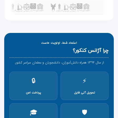
azsd
elmikarbordi
elmosanat
esfahan
ferdoosi
اعتماد شما، اولویت ماست
چرا آژانس کنکور؟
gilan
honarshiraz
از سال ۱۳۹۴ همراه دانش‌آموزان، دانشجویان و معلمان سراسر کشور.
kashan
olumpezeshki
oromiyeh
🔒
⚡
payamnoor
sanatisharif
تحویل آنی فایل
پرداخت امن
shahidbeheshti
shiraz
sina
🎓
🛡️
tabatabaei