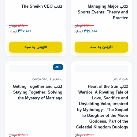
کتاب Managing Major
کتاب The Sheikh CEO
Sports Events: Theory and
Practice
۵۹۶,۰۰۰
تومان
۵۹۶,۰۰۰
تومان
۳۹۶,۰۰۰
۳۹۶,۰۰۰
تومان
تومان
افزودن به سبد
افزودن به سبد
ZIP
رمان خارجی
زناشویی و رابطه زوجین
کتاب Heart of the Sun
کتاب Getting Together and
Staying Together: Solving
Warrior: A Riveting Tale of
the Mystery of Marriage
Love, Sacrifice and
Unyielding Valor, inspired
by Mythology—The Sequel
to Daughter of the Moon
Goddess, Part of the
Celestial Kingdom Duology
۵۹۶,۰۰۰
تومان
۵۹۶,۰۰۰
تومان