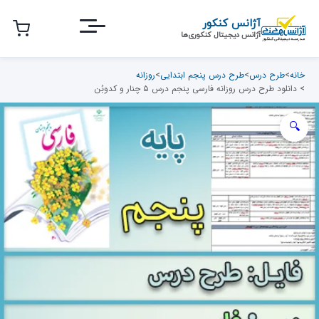
رش
آژانس کنکور
ه
آژانس دیجیتال کنکوری‌ها
حتوای
صلی
خانه
>
طرح درس
>
طرح درس پنجم ابتدایی
>
روزانه
> دانلود طرح درس روزانه فارسی پنجم درس ۵ چنار و کدوبُن