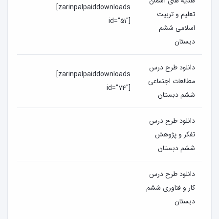
هدیه های آسمان
[zarinpalpaiddownloads
تعلیم و تربیت
id=”۵۱″]
اسلامی ششم
دبستان
دانلود طرح درس
[zarinpalpaiddownloads
مطالعات اجتماعی
id=”۷۴″]
ششم دبستان
دانلود طرح درس
تفکر و پژوهش
ششم دبستان
دانلود طرح درس
کار و فناوری ششم
دبستان