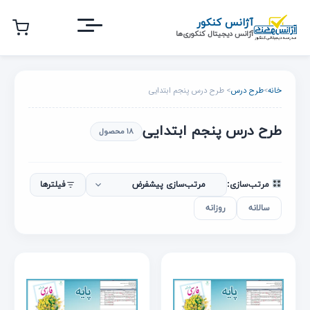
رش
آژانس کنکور
ه
آژانس دیجیتال کنکوری‌ها
حتوای
صلی
خانه
>
طرح درس
> طرح درس پنجم ابتدایی
طرح درس پنجم ابتدایی
۱۸ محصول
مرتب‌سازی:
فیلترها
سالانه
روزانه