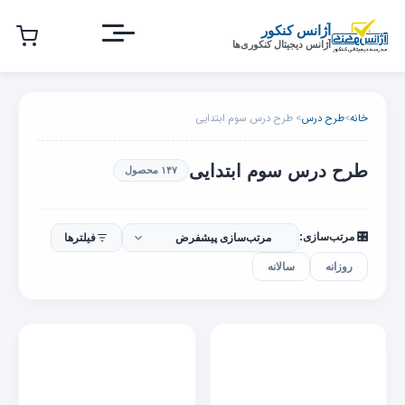
رش
ه
آژانس کنکور
آژانس دیجیتال کنکوری‌ها
حتوای
صلی
خانه
>
طرح درس
> طرح درس سوم ابتدایی
طرح درس سوم ابتدایی
۱۴۷ محصول
🎛️ مرتب‌سازی:
فیلترها
روزانه
سالانه