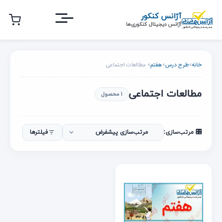
رش
آژانس کنکور
ه
آژانس دیجیتال کنکوری‌ها
حتوای
صلی
خانه
>
طرح درس
>
هفتم
> مطالعات اجتماعی
مطالعات اجتماعی
۱ محصول
🎛️ مرتب‌سازی:
فیلترها