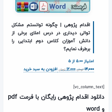
اقدام پژوهی | چگونه توانستم مشکل
توالی دیداری در درس املای برخی از
دانش آموزان کلاس دوم ابتدایی را
برطرف نمایم؟
امتیاز
۵.۰۰
از ۵
قیمت
قیمت
۱۴,۰۰۰
۱۲,۰۰۰
افزودن به سبد خرید
تومان
تومان
اصلی
فعلی
۱۴,۰۰۰ تومان
۱۲,۰۰۰ تومان
[vc_column_text]
بود.
است.
دانلود اقدام پژوهی رایگان با فرمت pdf
و word