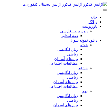
پرش
آژانس کنکور
آژانس دیجیتال کنکوری‌ها
به
محتوای
خانه
اصلی
وبلاگ
پاورپوینت
پاورپوینت فارسی
دوم ابتدایی
دانلود نمونه سوال
هفتم
زبان انگلیسی
ریاضی
پیام‌های آسمان
مطالعات اجتماعی
هشتم
زبان انگلیسی
ریاضی
پیام های آسمان
مطالعات اجتماعی
نهم
زبان انگلیسی
ریاضی
پیام های آسمان