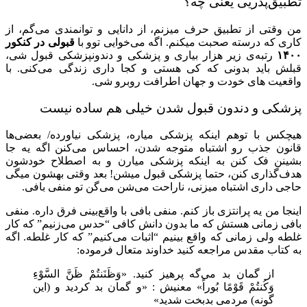
تطبیق‌پذریی یعنی چه؟
من وقتی از تطبیق حرف میزنم، از دانایی و توانمندی می‌گم، از
کاری که درسته صحبت میکنم. اگه می‌خوایی توو با
قبولی در کنکور
۱۴۰۰
رتبه‌ی زیر هزار بیاری و پزشکی و دندونپزشکی قبول شی،
قبلش باید بدونی که کی هستی و کجا داری زندگی می‌کنی. با
واقعیت های خودت و جهان اطرافت روبرو شی.
پزشکی و دندون قبول شدن خیلی هم ساده نیست
هیچکس با توهم اینکه پزشکی میاره، پزشکی نیاورده/ بعضی‌ها
قانون جذب رو اشتباه متوجه شدن، احساس می‌کنن اگه یه جا
بشینن فک کنن به اینکه پزشکی میارن و به اصطلاح خودشون
هدف‌گذاری کنن، حتما پزشکی قبول میشن! بعد وقتی بهشون میگی
حاجی داری اشتباه میزنی، ناراحت می‌شن می‌گن تو منفی بافی.
اینجا من یه پرانتزی باز کنم. منفی بافی با واقع‌بینی فرق داره. منفی
بافی زمانی هستش که ما بدون دانش کافی “حدس می‌زنیم” که کار
غلطه ولی زمانی که واقع بینیم “اثبات می‌کنیم” که کار غلطه. اگه
به کتاب مقدس مراجعه کنید خداوند متعال فرموده:
از گمان بد می‌گه پرهیز کنید. «وَظَنَنتُمْ ظَنَّ السَّوْءِ
وَکُنتُمْ قَوْمًا بُوراً» معنیش : «و گمان بد کردید و (این
گونه) مردمى بدبخت شدید»