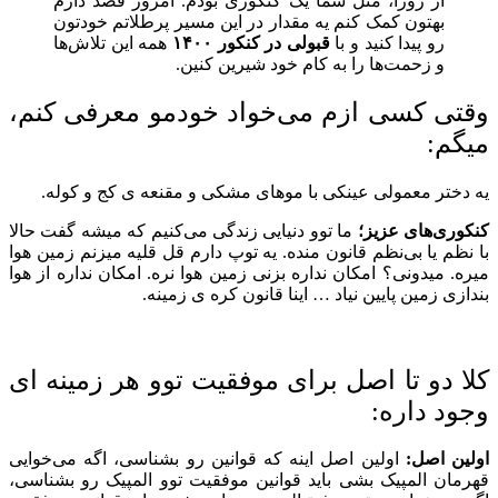
از روزا، مثل شما یک کنکوری بودم. امروز قصد دارم
بهتون کمک کنم یه مقدار در این مسیر پرطلاتم خودتون
رو پیدا کنید و با
قبولی در کنکور ۱۴۰۰
همه این تلاش‌ها
و زحمت‌ها را به کام خود شیرین کنین.
وقتی کسی ازم می‌خواد خودمو معرفی کنم،
میگم:
یه دختر معمولی عینکی با موهای مشکی و مقنعه ی کج و کوله.
کنکوری‌‎های عزیز؛
ما توو دنیایی زندگی می‌کنیم که میشه گفت حالا
با نظم یا بی‌نظم قانون منده. یه توپ دارم قل قلیه میزنم زمین هوا
میره. میدونی؟ امکان نداره بزنی زمین هوا نره. امکان نداره از هوا
بندازی زمین پایین نیاد … اینا قانون کره ی زمینه.
کلا دو تا اصل برای موفقیت توو هر زمینه ای
وجود داره:
اولین اصل:
اولین اصل اینه که قوانین رو بشناسی، اگه می‌خوایی
قهرمان المپیک بشی باید قوانین موفقیت توو المپیک رو بشناسی،