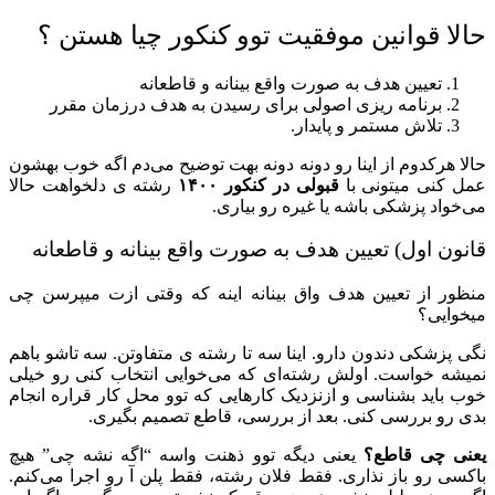
حالا قوانین موفقیت توو کنکور چیا هستن ؟
تعیین هدف به صورت واقع بینانه و قاطعانه
برنامه ریزی اصولی برای رسیدن به هدف درزمان مقرر
تلاش مستمر و پایدار.
حالا هرکدوم از اینا رو دونه دونه بهت توضیح می‌دم اگه خوب بهشون
عمل کنی میتونی با
قبولی در کنکور ۱۴۰۰
رشته ی دلخواهت حالا
می‌خواد پزشکی باشه یا غیره رو بیاری.
قانون اول) تعیین هدف به صورت واقع بینانه و قاطعانه
منظور از تعیین هدف واق بینانه اینه که وقتی ازت میپرسن چی
میخوایی؟
نگی پزشکی دندون دارو. اینا سه تا رشته ی متفاوتن. سه تاشو باهم
نمیشه خواست. اولش رشته‌ای که می‌خوایی انتخاب کنی رو خیلی
خوب باید بشناسی و ازنزدیک کار‌هایی که توو محل کار قراره انجام
بدی رو بررسی کنی. بعد از بررسی، قاطع تصمیم بگیری.
یعنی چی قاطع؟
یعنی دیگه توو ذهنت واسه “اگه نشه چی” هیچ
باکسی رو باز نذاری. فقط فلان رشته، فقط پلن آ رو اجرا می‌کنم.