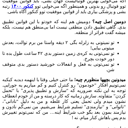
اگه می‌خوایی بهترین فوتبالیست جهان بشی، باید قوانین موفقیت
توو فوتبال رو بدونی و همینطور اگه می‌خوایی توو
کنکور ۱۴۰۰
رتبه
بشی و پزشکی بیاری باید از قوانین موفقیت توو کنکور آگاه باشی.
دومین اصل چیه؟
دومیش هم اینه که خودتو با این قوانین تطبیق
بدی. گاهی تطبیق دادن منطقی نیست اما بی‌منطق هم نیست، بلکه
میشه گفت فراتر از منطقه.
تو نمیتونی به زلزله بگی ۲ دیقه واستا من برم توالت، بعدش
میتونی بیایی!
تو نمی‌تونی به کره‌ی زمین دستور بدی ۴۲ ساعت طول بده تا
دور خودت بچرخ.
تو نمی‌تونی به فعل و انفعالات خورشید دستور بدی متوقف
شن.
میدونین بچهها منظورم چیه!
ما حتی خیلی وقتا با اینهمه دبدبه کبکبه
نمی‌تونیم افکار “خودمون” رو کنترل کنیم و کم میاریم یه جورایی.
توجه به این نکته ضروریه که “سازش و تطبیق پذیری” با “تحمل
کردن” متفاوته. سازش زمانیه که کار درسته و من از خودم انعطاف
نشون میدم ولی تحمل یعنی کار غلطه و من به دلیل “نادانی”،
“ناتوانی” و “نیازمندی” تسلیم شرایط می‌شیم. من نمی‌گم نادون و
نیازمند بمون بعد بگو خب شرایط اینه… من که نمی‌تونم تغییرش
بدم پس باهاش کنار میام. نه !