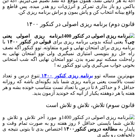
اگه به هر دلیلی نشد، همون موقع که نشد تصیم می‌گیریم. اگه این
باکس رو باز بذاری تمرکز و انرژی‌ات رو هدر میده. پس قاطع و
واقع بینانه انتخاب کن و پاش بمون و براش برنامه ریزی کن.
قانون دوم) برنامه ریزی اصولی در کنکور ۱۴۰۰
برنامه ریزی اصولی یعنی
چی؟
یعنی اینکه بدونی برنامه ریزی برای
قبولی در کنکور ۱۴۰۰
با
برنامه ریزی برای امتحان نهایی و غیره متفاوته. توو کنکور اگه نصف
راه حل رو بنویسی امتیازی نمیگیری ولی توو امتحان نهایی به
راه‌حلت ممکنه نیم نمره بدن. توو امتحان نهایی اگه شب امتحانی
بخونی جواب می‌گیری ولی توو کنکور نه !
مهم‌ترین مساله توو
برنامه ریزی کنکور ۱۴۰۰
تنوع درس و تعداد
تست بالاست یعنی برنامه ریزی شما باید بگونه‌ای باشه که روزانه
حداقل ۶ و حداکثر ۸ تا درس با تعداد تست متناسب خونده بشه و هر
هفته یا هر دوهفته یکبار از آنپه که خوندید آزمون بدید.
قانون سوم) تلاش، تلاش و تلاش است
و مورد آخر تلاش و تلاش و
تلاش. شما بایستی حداقل ۶ روز هفته رو به صورت تمام وقت و
پایدار به
مطالعه دروس کنکور۱۴۰۰
اختصاص بدی تا بتونی نتیجه ی
دلخواهت رو بگیری