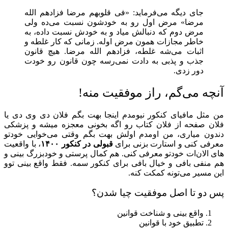
جای دیگه می‌فرماید: «فی قلوبهم مرضا فزادهم الله
مرضا» مرض اول رو به خودشون نسبت می‌ده ولی
مرض دوم که دنبالش میاد و به خودش نسبت داده، به
خاطر مجازات همون مرض اوله. زمانی که کار غلطه و
اثبات می‌شه غلطه، فزادهم الله مرضا. هیچ قانون
جذب و پذبی به دادت نمی‌رسه چون قانون رو خودت
دور زدی.
آنچه می‌گم، راز موفقیت منه!
من مثل مافیای کنکور نیومدم اینجا بهت بگم فلان دی وی دی یا
فلان صفحه از فلان کتاب رو اگه بخونی معجزه میشه و پزشکی
دندون میاری، من اومدم اولش بهت بگم وقتی می‌خوایی خودتو
معرفی کنی و استارت بزنی برای
قبولی در کنکور ۱۴۰۰
، با واقعیت
های الان‌ات خودتو معرفی کنی. هم کمال پرستی و خودبزرگ بینی و
هم منفی بافی و خیال بافی برای کنکور سمه. فقط واقع بینی توو
این مسیر می‌تونه کمکت کنه.
پس دو تا اصل موفقیت چیا شدن؟
واقع بینی و شناخت قوانین
تطبیق خود با قوانین