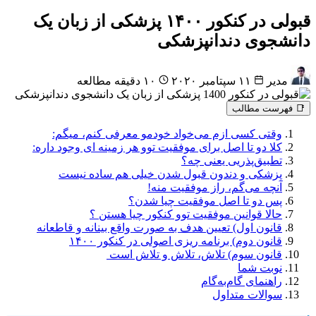
قبولی در کنکور ۱۴۰۰ پزشکی از زبان یک
دانشجوی دندانپزشکی
مدیر
۱۱ سپتامبر ۲۰۲۰
۱۰ دقیقه مطالعه
📑 فهرست مطالب
وقتی کسی ازم می‌خواد خودمو معرفی کنم، میگم:
کلا دو تا اصل برای موفقیت توو هر زمینه ای وجود داره:
تطبیق‌پذریی یعنی چه؟
پزشکی و دندون قبول شدن خیلی هم ساده نیست
آنچه می‌گم، راز موفقیت منه!
پس دو تا اصل موفقیت چیا شدن؟
حالا قوانین موفقیت توو کنکور چیا هستن ؟
قانون اول) تعیین هدف به صورت واقع بینانه و قاطعانه
قانون دوم) برنامه ریزی اصولی در کنکور ۱۴۰۰
قانون سوم) تلاش، تلاش و تلاش است
نوبت شما
راهنمای گام‌به‌گام
سوالات متداول